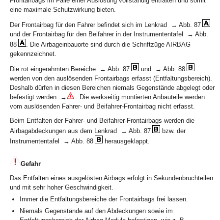
Frontairbags im Falle einer Auslösung vollständig entfalten und somit
eine maximale Schutzwirkung bieten.
Der Frontairbag für den Fahrer befindet sich im Lenkrad → Abb. 87
und der Frontairbag für den Beifahrer in der Instrumententafel → Abb.
88
. Die Airbageinbauorte sind durch die Schriftzüge AIRBAG
gekennzeichnet.
Die rot eingerahmten Bereiche → Abb. 87
und → Abb. 88
werden von den auslösenden Frontairbags erfasst (Entfaltungsbereich).
Deshalb dürfen in diesen Bereichen niemals Gegenstände abgelegt oder
befestigt werden →
. Die werkseitig montierten Anbauteile werden
vom auslösenden Fahrer- und Beifahrer-Frontairbag nicht erfasst.
Beim Entfalten der Fahrer- und Beifahrer-Frontairbags werden die
Airbagabdeckungen aus dem Lenkrad → Abb. 87
bzw. der
Instrumententafel → Abb. 88
herausgeklappt.
Gefahr
Das Entfalten eines ausgelösten Airbags erfolgt in Sekundenbruchteilen
und mit sehr hoher Geschwindigkeit.
Immer die Entfaltungsbereiche der Frontairbags frei lassen.
Niemals Gegenstände auf den Abdeckungen sowie im