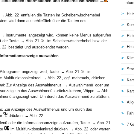
 einleitenden Informationen und Sicherheitshinweise
→
Infor
Elek
d → Abb. 22 entfallen die Tasten im Scheibenwischerhebel →
tem wird dann ausschließlich über die Tasten des
Kom
1 → Instrumente angezeigt wird, können keine Menüs aufgerufen
Elek
t der Taste → Abb. 21 ① im Scheibenwischerhebel bzw. der
Hei
 22 bestätigt und ausgeblendet werden.
Informationsanzeige auswählen
Kli
Sta
g-Piktogramm angezeigt wird, Taste → Abb. 21 ① im
m Multifunktionslenkrad → Abb. 22 , ggf. mehrmals, drücken.
Kar
el:
Zur Anzeige des Auswahlmenüs → Auswahlmenü oder um
onsanzeige in das Auswahlmenü zurückzukehren, Wippe → Abb.
Kar
lmenü angezeigt wird. Um durch das Auswahlmenü zu blättern,
All
d:
Zur Anzeige des Auswahlmenüs und um durch das
Fah
er
drücken → Abb. 22 .
nü oder die Informationsanzeige aufzurufen, Taste → Abb. 21
7 G
ste
im Multifunktionslenkrad drücken → Abb. 22 oder warten,