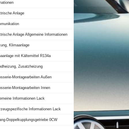
mationen
trische Anlage
munikation
trische Anlage Allgemeine Informationen
zung, Klimaanlage
maanlage mit Kältemittel R134a
ndheizung, Zusatzheizung
osserie-Montagearbeiten Außen
osserie-Montagearbeiten Innen
gemeine Informationen Lack
rzeugspezifische Informationen Lack
ang-Doppelkupplungsgetriebe 0CW