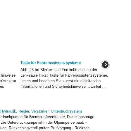
Taste für Fahrerassistenzsysteme
Abb. 23 Im Blinker- und Fernlichthebel an der
shinweise
Lenksäule links: Taste für Fahrerassistenzsysteme.
üstruktur
Lesen und beachten Sie zuerst die einleitenden
des
Informationen und Sicherheitshinweise →Einleit ...
ydraulik, Regler, Verstärker: Unterdrucksystem
rdruckpumpe für Bremskraftverstärker, Dieselfahrzeuge
Die Unterdruckpumpe ist in der Ölpumpe verbaut. -
en. Rückschlagventil prüfen Prüfvorgang - Rücksch ...