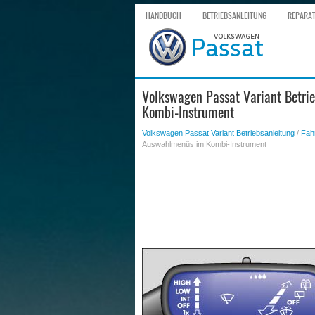
HANDBUCH
BETRIEBSANLEITUNG
REPARA
Volkswagen Passat Variant Betri
Kombi-Instrument
Volkswagen Passat Variant Betriebsanleitung
/
Fah
Auswahlmenüs im Kombi-Instrument