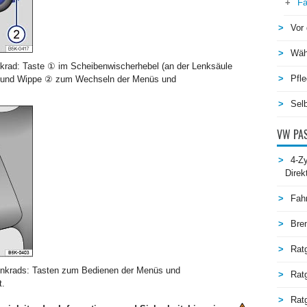
Fa
Vor 
Wäh
krad: Taste ① im Scheibenwischerhebel (an der Lenksäule
Pfle
n und Wippe ② zum Wechseln der Menüs und
Selb
VW PAS
4-Zy
Direk
Fah
Bre
Rat
lenkrads: Tasten zum Bedienen der Menüs und
Rat
t.
Ratg