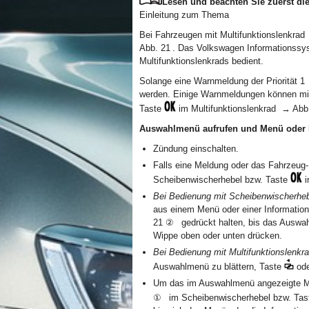
Lesen und beachten Sie zuerst die
Einleitung zum Thema
Bei Fahrzeugen mit Multifunktionslenkra
Abb. 21 . Das Volkswagen Informationssys
Multifunktionslenkrads bedient.
Solange eine Warnmeldung der Priorität 
werden. Einige Warnmeldungen können mi
Taste
im Multifunktionslenkrad → Abb.
Auswahlmenü aufrufen und Menü oder 
Zündung einschalten.
Falls eine Meldung oder das Fahrzeu
Scheibenwischerhebel bzw. Taste
i
Bei Bedienung mit Scheibenwischerheb
aus einem Menü oder einer Informati
21 ② gedrückt halten, bis das Auswah
Wippe oben oder unten drücken.
Bei Bedienung mit Multifunktionslenkra
Auswahlmenü zu blättern, Taste
od
Um das im Auswahlmenü angezeigte Me
① im Scheibenwischerhebel bzw. Ta