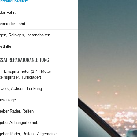
hrzeugübersicht
der Fahrt
rend der Fahrt
gen, Reinigen, Instandhalten
sthilfe
SAT REPARATURANLEITUNG
l. Einspritzmotor (1,4 l-Motor
teinspritzer, Turbolader)
rwerk, Achsen, Lenkung
msanlage
geber Räder, Reifen
geber Anhängerbetrieb
eber Räder, Reifen - Allgemeine