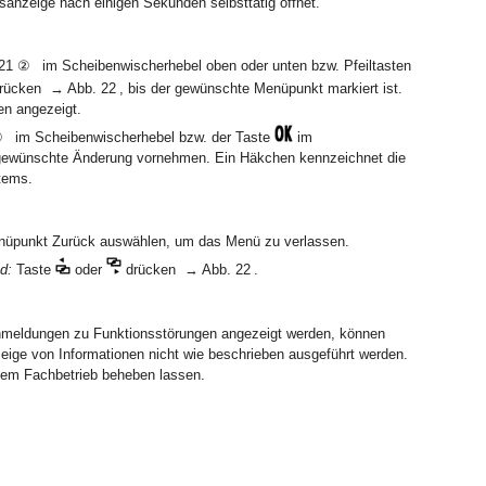
sanzeige nach einigen Sekunden selbsttätig öffnet.
1 ② im Scheibenwischerhebel oben oder unten bzw. Pfeiltasten
drücken → Abb. 22 , bis der gewünschte Menüpunkt markiert ist.
en angezeigt.
① im Scheibenwischerhebel bzw. der Taste
im
 gewünschte Änderung vornehmen. Ein Häkchen kennzeichnet die
tems.
nüpunkt Zurück auswählen, um das Menü zu verlassen.
d:
Taste
oder
drücken → Abb. 22 .
meldungen zu Funktionsstörungen angezeigt werden, können
eige von Informationen nicht wie beschrieben ausgeführt werden.
nem Fachbetrieb beheben lassen.