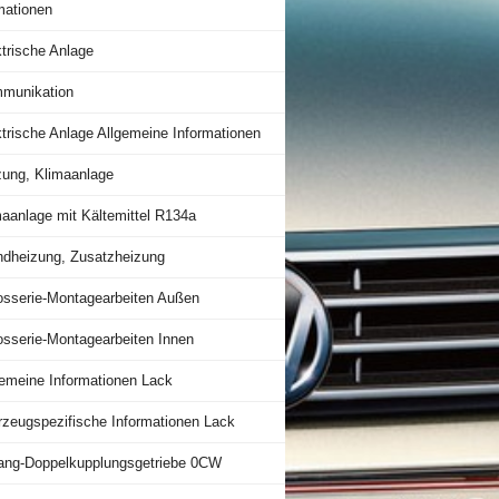
mationen
trische Anlage
munikation
trische Anlage Allgemeine Informationen
zung, Klimaanlage
maanlage mit Kältemittel R134a
ndheizung, Zusatzheizung
osserie-Montagearbeiten Außen
osserie-Montagearbeiten Innen
gemeine Informationen Lack
rzeugspezifische Informationen Lack
ang-Doppelkupplungsgetriebe 0CW