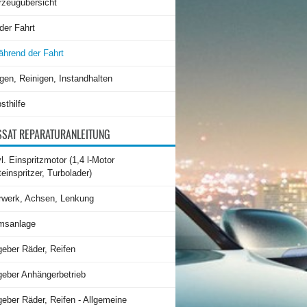
rzeugübersicht
der Fahrt
hrend der Fahrt
gen, Reinigen, Instandhalten
sthilfe
SAT REPARATURANLEITUNG
l. Einspritzmotor (1,4 l-Motor
teinspritzer, Turbolader)
rwerk, Achsen, Lenkung
msanlage
geber Räder, Reifen
geber Anhängerbetrieb
eber Räder, Reifen - Allgemeine