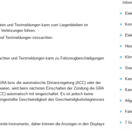
Infor
Elek
Kom
hten und Textmeldungen kann zum Liegenbleiben im
 Verletzungen führen.
Elek
und Textmeldungen missachten.
Hei
Kli
euchten und Textmeldungen kann zu Fahrzeugbeschädigungen
Sta
Kar
RA bzw. die automatische Distanzregelung (ACC) oder der
 waren, wird beim nächsten Einschalten der Zündung die GRA
Kar
C) automatisch mit eingeschaltet. Es ist jedoch keine
eingestellte Geschwindigkeit des Geschwindigkeitsbegrenzers
All
Fah
7 G
mbi-Instruments, daher können die Anzeigen in den Displays