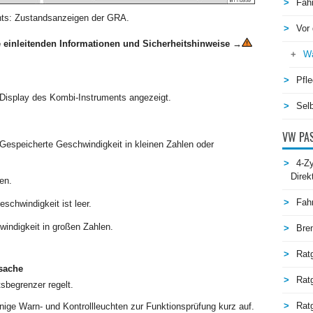
Fah
ts: Zustandsanzeigen der GRA.
Vor 
 einleitenden Informationen und Sicherheitshinweise
→
Wä
Pfle
 Display des Kombi-Instruments angezeigt.
Selb
VW PAS
espeicherte Geschwindigkeit in kleinen Zahlen oder
4-Zy
Direk
en.
Fah
schwindigkeit ist leer.
windigkeit in großen Zahlen.
Bre
Rat
sache
Rat
sbegrenzer regelt.
Ratg
ige Warn- und Kontrollleuchten zur Funktionsprüfung kurz auf.