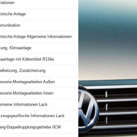
mationen
trische Anlage
munikation
trische Anlage Allgemeine Informationen
zung, Klimaanlage
maanlage mit Kältemittel R134a
ndheizung, Zusatzheizung
osserie-Montagearbeiten Außen
osserie-Montagearbeiten Innen
gemeine Informationen Lack
rzeugspezifische Informationen Lack
ang-Doppelkupplungsgetriebe 0CW