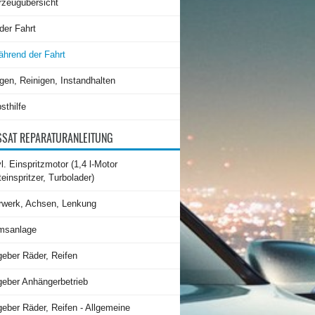
rzeugübersicht
der Fahrt
hrend der Fahrt
gen, Reinigen, Instandhalten
sthilfe
SAT REPARATURANLEITUNG
l. Einspritzmotor (1,4 l-Motor
teinspritzer, Turbolader)
rwerk, Achsen, Lenkung
msanlage
geber Räder, Reifen
geber Anhängerbetrieb
eber Räder, Reifen - Allgemeine