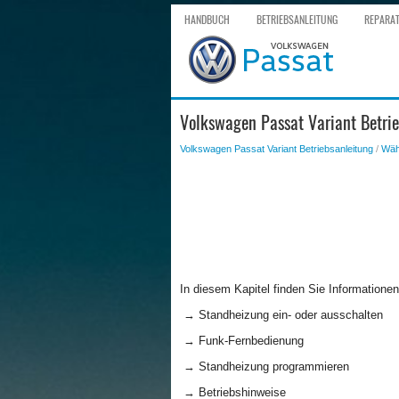
HANDBUCH
BETRIEBSANLEITUNG
REPARA
Volkswagen Passat Variant Betri
Volkswagen Passat Variant Betriebsanleitung
/
Wäh
In diesem Kapitel finden Sie Information
→ Standheizung ein- oder ausschalten
→ Funk-Fernbedienung
→ Standheizung programmieren
→ Betriebshinweise