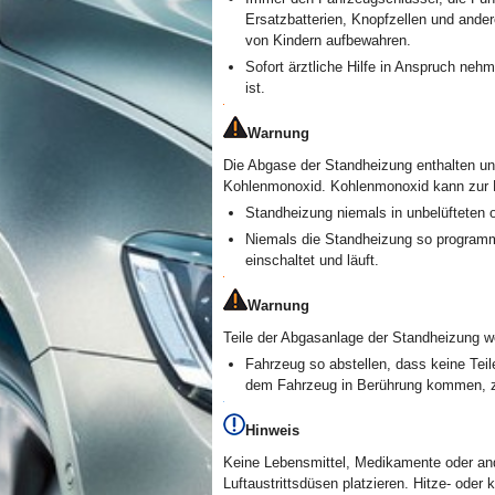
Ersatzbatterien, Knopfzellen und ander
von Kindern aufbewahren.
Sofort ärztliche Hilfe in Anspruch neh
ist.
Warnung
Die Abgase der Standheizung enthalten un
Kohlenmonoxid. Kohlenmonoxid kann zur B
Standheizung niemals in unbelüfteten
Niemals die Standheizung so programm
einschaltet und läuft.
Warnung
Teile der Abgasanlage der Standheizung w
Fahrzeug so abstellen, dass keine Teil
dem Fahrzeug in Berührung kommen, z
Hinweis
Keine Lebensmittel, Medikamente oder an
Luftaustrittsdüsen platzieren. Hitze- ode