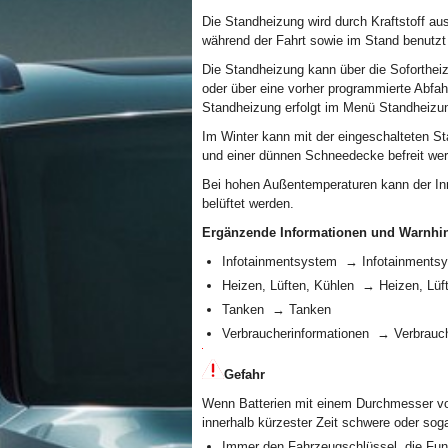
Die Standheizung wird durch Kraftstoff au
während der Fahrt sowie im Stand benutzt
Die Standheizung kann über die Sofortheiz
oder über eine vorher programmierte Abfah
Standheizung erfolgt im Menü Standheizu
Im Winter kann mit der eingeschalteten St
und einer dünnen Schneedecke befreit we
Bei hohen Außentemperaturen kann der In
belüftet werden.
Ergänzende Informationen und Warnhi
Infotainmentsystem → Infotainments
Heizen, Lüften, Kühlen → Heizen, Lüf
Tanken → Tanken
Verbraucherinformationen → Verbrauc
Gefahr
Wenn Batterien mit einem Durchmesser vo
innerhalb kürzester Zeit schwere oder soga
Immer den Fahrzeugschlüssel, die Fun