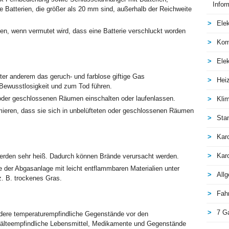
Infor
e Batterien, die größer als 20 mm sind, außerhalb der Reichweite
Elek
men, wenn vermutet wird, dass eine Batterie verschluckt worden
Kom
Elek
ter anderem das geruch- und farblose giftige Gas
Hei
ewusstlosigkeit und zum Tod führen.
 oder geschlossenen Räumen einschalten oder laufenlassen.
Kli
ieren, dass sie sich in unbelüfteten oder geschlossenen Räumen
Sta
Kar
Kar
erden sehr heiß. Dadurch können Brände verursacht werden.
e der Abgasanlage mit leicht entflammbaren Materialien unter
All
. B. trockenes Gras.
Fah
7 G
dere temperaturempfindliche Gegenstände vor den
r kälteempfindliche Lebensmittel, Medikamente und Gegenstände