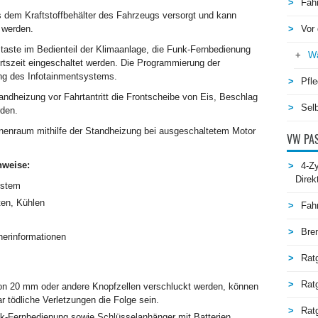
Fah
s dem Kraftstoffbehälter des Fahrzeugs versorgt und kann
 werden.
Vor 
taste im Bedienteil der Klimaanlage, die Funk-Fernbedienung
Wä
rtszeit eingeschaltet werden. Die Programmierung der
ng des Infotainmentsystems.
Pfle
andheizung vor Fahrtantritt die Frontscheibe von Eis, Beschlag
Selb
rden.
nenraum mithilfe der Standheizung bei ausgeschaltetem Motor
VW PAS
nweise:
4-Zy
Direk
ystem
ten, Kühlen
Fah
Bre
herinformationen
Rat
Rat
n 20 mm oder andere Knopfzellen verschluckt werden, können
r tödliche Verletzungen die Folge sein.
Ratg
k-Fernbedienung sowie Schlüsselanhänger mit Batterien,