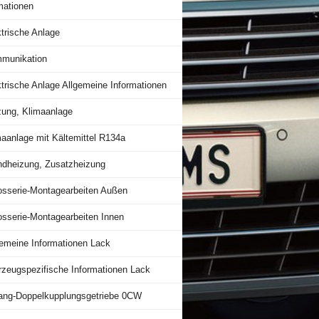
mationen
trische Anlage
munikation
trische Anlage Allgemeine Informationen
zung, Klimaanlage
maanlage mit Kältemittel R134a
ndheizung, Zusatzheizung
osserie-Montagearbeiten Außen
osserie-Montagearbeiten Innen
gemeine Informationen Lack
rzeugspezifische Informationen Lack
ang-Doppelkupplungsgetriebe 0CW