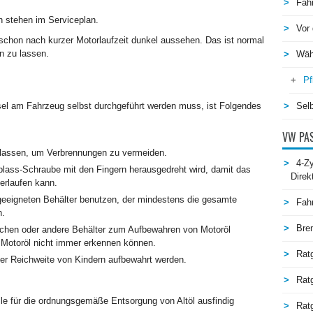
Fah
n stehen im Serviceplan.
Vor 
schon nach kurzer Motorlaufzeit dunkel aussehen. Das ist normal
n zu lassen.
Wäh
Pf
el am Fahrzeug selbst durchgeführt werden muss, ist Folgendes
Selb
VW PAS
 lassen, um Verbrennungen zu vermeiden.
4-Zy
lass-Schraube mit den Fingern herausgedreht wird, damit das
Direk
erlaufen kann.
geeigneten Behälter benutzen, der mindestens die gesamte
Fah
n.
Bre
schen oder andere Behälter zum Aufbewahren von Motoröl
 Motoröl nicht immer erkennen können.
Rat
der Reichweite von Kindern aufbewahrt werden.
Rat
le für die ordnungsgemäße Entsorgung von Altöl ausfindig
Ratg