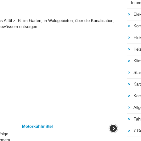
Infor
Elek
 Altöl z. B. im Garten, in Waldgebieten, über die Kanalisation,
Kom
Gewässern entsorgen.
Elek
Hei
Kli
Sta
Kar
Kar
All
Fah
Motorkühlmittel
7 G
folge
...
warmem