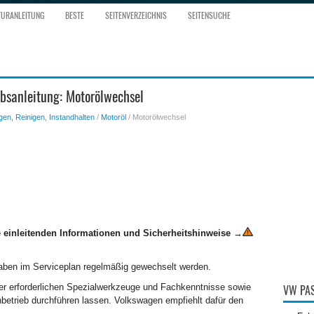
TURANLEITUNG
BESTE
SEITENVERZEICHNIS
SEITENSUCHE
bsanleitung: Motorölwechsel
gen, Reinigen, Instandhalten
/
Motoröl
/ Motorölwechsel
 einleitenden Informationen und Sicherheitshinweise
→
ben im Serviceplan regelmäßig gewechselt werden.
der erforderlichen Spezialwerkzeuge und Fachkenntnisse sowie
VW PAS
betrieb durchführen lassen. Volkswagen empfiehlt dafür den