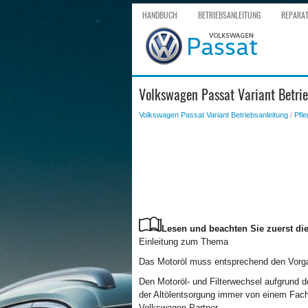
HANDBUCH
BETRIEBSANLEITUNG
REPARA
Volkswagen Passat Variant Betrie
Volkswagen Passat Variant Betriebsanleitung
/
Pfle
Lesen und beachten Sie zuerst die
Einleitung zum Thema
Das Motoröl muss entsprechend den Vorga
Den Motoröl- und Filterwechsel aufgrund 
der Altölentsorgung immer von einem Fach
Volkswagen Partner.