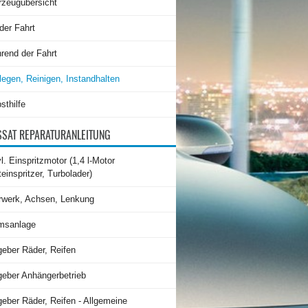
rzeugübersicht
der Fahrt
rend der Fahrt
legen, Reinigen, Instandhalten
sthilfe
SAT REPARATURANLEITUNG
l. Einspritzmotor (1,4 l-Motor
teinspritzer, Turbolader)
rwerk, Achsen, Lenkung
msanlage
geber Räder, Reifen
geber Anhängerbetrieb
eber Räder, Reifen - Allgemeine