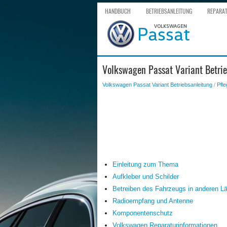
HANDBUCH
BETRIEBSANLEITUNG
REPARA
Volkswagen Passat Variant Betrie
Volkswagen Passat Variant Betriebsanleitung
/
Pfle
Einleitung zum Thema
Aufkleber und Schilder
Betreiben des Fahrzeugs in anderen L
Radioempfang und Antenne
Komponentenschutz
Volkswagen Reparaturinformationen