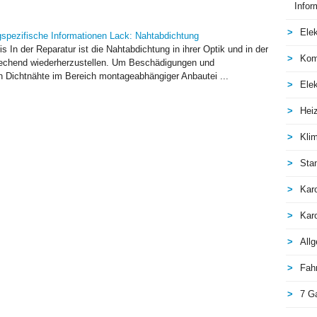
Infor
Elek
spezifische Informationen Lack: Nahtabdichtung
 In der Reparatur ist die Nahtabdichtung in ihrer Optik und in der
Kom
rechend wiederherzustellen. Um Beschädigungen und
 Dichtnähte im Bereich montageabhängiger Anbautei ...
Elek
Hei
Kli
Sta
Kar
Kar
All
Fah
7 G