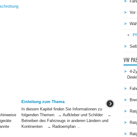
Fah
schrottung
Vor 
Wäh
Pf
Selb
VW PAS
4-Zy
Direk
Fah
Bre
Einleitung zum Thema
In diesem Kapitel finden Sie Informationen zu
Rat
shinweise
folgenden Themen: → Aufkleber und Schilder →
geräte
Betreiben des Fahrzeugs in anderen Ländern und
Rat
nannte
Kontinenten → Radioempfan ...
Ratg