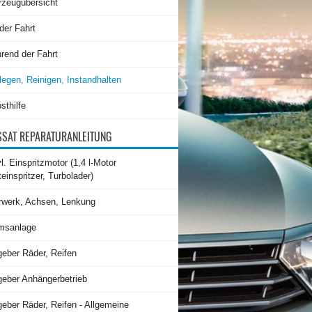
rzeugübersicht
der Fahrt
rend der Fahrt
legen, Reinigen, Instandhalten
sthilfe
SAT REPARATURANLEITUNG
l. Einspritzmotor (1,4 l-Motor
teinspritzer, Turbolader)
rwerk, Achsen, Lenkung
msanlage
geber Räder, Reifen
geber Anhängerbetrieb
eber Räder, Reifen - Allgemeine