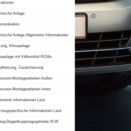
mationen
trische Anlage
munikation
trische Anlage Allgemeine Informationen
zung, Klimaanlage
maanlage mit Kältemittel R134a
ndheizung, Zusatzheizung
osserie-Montagearbeiten Außen
osserie-Montagearbeiten Innen
gemeine Informationen Lack
rzeugspezifische Informationen Lack
ang-Doppelkupplungsgetriebe 0CW