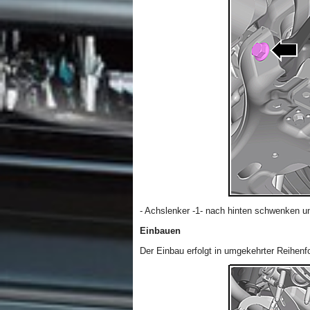
- Achslenker -1- nach hinten schwenken un
Einbauen
Der Einbau erfolgt in umgekehrter Reihenf