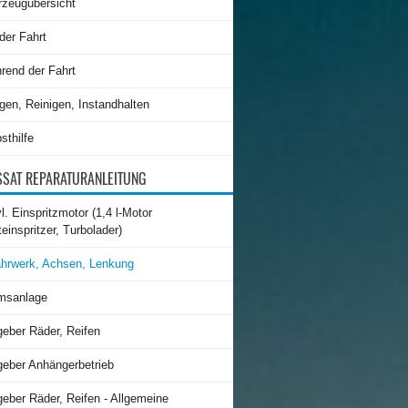
rzeugübersicht
der Fahrt
rend der Fahrt
gen, Reinigen, Instandhalten
sthilfe
SAT REPARATURANLEITUNG
l. Einspritzmotor (1,4 l-Motor
teinspritzer, Turbolader)
hrwerk, Achsen, Lenkung
msanlage
geber Räder, Reifen
geber Anhängerbetrieb
eber Räder, Reifen - Allgemeine