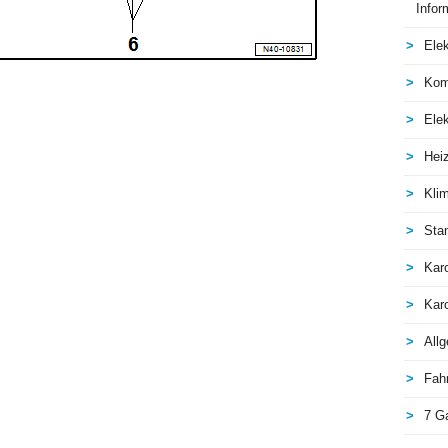
Infor
Elek
Kom
Elek
Hei
Kli
Sta
Kar
Kar
All
Fah
7 G