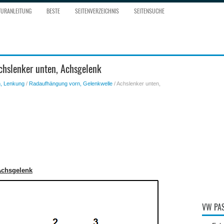
TURANLEITUNG
BESTE
SEITENVERZEICHNIS
SEITENSUCHE
chslenker unten, Achsgelenk
, Lenkung
/
Radaufhängung vorn, Gelenkwelle
/ Achslenker unten,
Achsgelenk
VW PAS