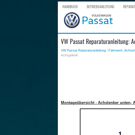
HANDBUCH
BETRIEBSANLEITUNG
REPARA
VW Passat Reparaturanleitung: A
VW Passat Reparaturanleitung
/
Fahrwerk, Achsen
Achsgelenk
Montageübersicht - Achslenker unten, 