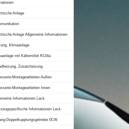
mationen
trische Anlage
munikation
trische Anlage Allgemeine Informationen
zung, Klimaanlage
maanlage mit Kältemittel R134a
ndheizung, Zusatzheizung
osserie-Montagearbeiten Außen
osserie-Montagearbeiten Innen
gemeine Informationen Lack
rzeugspezifische Informationen Lack
ang-Doppelkupplungsgetriebe 0CW