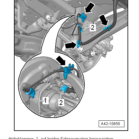
- Halteklammer -1- auf beiden Fahrzeugseiten herausziehen.