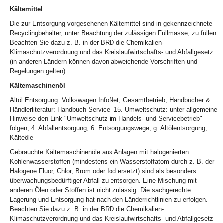
Kältemittel
Die zur Entsorgung vorgesehenen Kältemittel sind in gekennzeichnete
Recyclingbehälter, unter Beachtung der zulässigen Füllmasse, zu füllen.
Beachten Sie dazu z. B. in der BRD die Chemikalien-
Klimaschutzverordnung und das Kreislaufwirtschafts- und Abfallgesetz
(in anderen Ländern können davon abweichende Vorschriften und
Regelungen gelten).
Kältemaschinenöl
Altöl Entsorgung: Volkswagen InfoNet; Gesamtbetrieb; Handbücher &
Händlerliteratur; Handbuch Service; 15. Umweltschutz; unter allgemeine
Hinweise den Link "Umweltschutz im Handels- und Servicebetrieb"
folgen; 4. Abfallentsorgung; 6. Entsorgungswege; g. Altölentsorgung;
Kälteöle
Gebrauchte Kältemaschinenöle aus Anlagen mit halogenierten
Kohlenwasserstoffen (mindestens ein Wasserstoffatom durch z. B. der
Halogene Fluor, Chlor, Brom oder Iod ersetzt) sind als besonders
überwachungsbedürftiger Abfall zu entsorgen. Eine Mischung mit
anderen Ölen oder Stoffen ist nicht zulässig. Die sachgerechte
Lagerung und Entsorgung hat nach den Länderrichtlinien zu erfolgen.
Beachten Sie dazu z. B. in der BRD die Chemikalien-
Klimaschutzverordnung und das Kreislaufwirtschafts- und Abfallgesetz