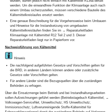
wurden, dürfen jedoch nicht einfach mit Kältemittel R134a befüllt
werden. Um die einwandfreie Funktion der Klimaanlage auch nach
einem Umbau sicherzustellen, müssen verschiedene Bauteile des
Kältemittelkreislaufes ersetzt werden.
Eine genaue Beschreibung für die Vorgehensweise beim Umbauen
und Hinweise für die Instandsetzung von umgebauten
Kältemittelkreisläufen finden Sie im → Reparaturleitfaden
Klimaanlage mit Kältemittel R12 Teil 2 und 3. Dieser
Reparaturleitfaden liegt nur in Papierform vor.
Nachweisführung von Kältemittel
Hinweis
Die nachfolgend aufgeführten Gesetze und Vorschriften gelten für
die BRD, in anderen Ländern können andere oder zusätzliche
Gesetze oder Vorschriften gelten.
Für andere Länder sind die Bezugsquellen über die zuständigen
Behörden zu erfragen.
Über die Einsatzmenge beim Betrieb und bei Instandhaltungsarbeiten
sollen Aufzeichnungen geführt werden (Betriebstagebuch Kältemittel, →
Volkswagen-ServiceNet, Umweltschutz; HS Umweltschutz;
Immisionsschutz; Luftverunreinigende Stoffe-Kältemittel für
Fahrzeugklimaanlagen) damit der zuständigen Behörde auf Verlangen