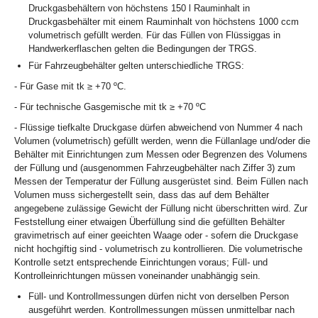
Druckgasbehältern von höchstens 150 l Rauminhalt in
Druckgasbehälter mit einem Rauminhalt von höchstens 1000 ccm
volumetrisch gefüllt werden. Für das Füllen von Flüssiggas in
Handwerkerflaschen gelten die Bedingungen der TRGS.
Für Fahrzeugbehälter gelten unterschiedliche TRGS:
- Für Gase mit tk ≥ +70 ºC.
- Für technische Gasgemische mit tk ≥ +70 ºC
- Flüssige tiefkalte Druckgase dürfen abweichend von Nummer 4 nach
Volumen (volumetrisch) gefüllt werden, wenn die Füllanlage und/oder die
Behälter mit Einrichtungen zum Messen oder Begrenzen des Volumens
der Füllung und (ausgenommen Fahrzeugbehälter nach Ziffer 3) zum
Messen der Temperatur der Füllung ausgerüstet sind. Beim Füllen nach
Volumen muss sichergestellt sein, dass das auf dem Behälter
angegebene zulässige Gewicht der Füllung nicht überschritten wird. Zur
Feststellung einer etwaigen Überfüllung sind die gefüllten Behälter
gravimetrisch auf einer geeichten Waage oder - sofern die Druckgase
nicht hochgiftig sind - volumetrisch zu kontrollieren. Die volumetrische
Kontrolle setzt entsprechende Einrichtungen voraus; Füll- und
Kontrolleinrichtungen müssen voneinander unabhängig sein.
Füll- und Kontrollmessungen dürfen nicht von derselben Person
ausgeführt werden. Kontrollmessungen müssen unmittelbar nach