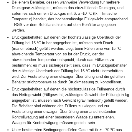
Bei einem Behälter, dessen wahlweise Verwendung für mehrere
Druckgase zulässig ist, müssen das einzufüllende Druckgas, und
sofern es sich um ein Druckgas mit tk ≥ -10 ºC (tk = kritische
Temperatur) handelt, das höchstzulässige Füllgewicht entsprechend
TRGS vor dem Befüllanschluss auf dem Behälter angegeben
werden.
Druckgasbehälter, auf denen der höchstzulässige Überdruck der
Füllung bei 15 ºC in bar angegeben ist, müssen nach Druck
(manometrisch) gefüllt werden. Liegt beim Füllen eine von 15 ºC
abweichende Temperatur vor, so ist der Druck, der der
abweichenden Temperatur entspricht, durch das Füllwerk zu
bestimmen; es muss sichergestellt sein, dass im Druckgasbehälter
der zulässige Überdruck der Füllung bei 15 ºC nicht überschritten
wird. Zur Feststellung einer etwaigen Überfüllung sind die gefüllten
Behälter stichprobenweise durch Druckmessung zu kontrollieren.
Druckgasbehälter, auf denen die höchstzulässige Füllmenge durch
das Nettogewicht (Füllgewicht, zulässiges Gewicht der Füllung) in kg
angegeben ist, müssen nach Gewicht (gravimetrisch) gefüllt werden.
Die Behälter sind während des Füllens zu wiegen und zur
Feststellung einer etwaigen Überfüllung einer anschließenden
Kontrollwägung auf einer besonderen Waage zu unterziehen.
Waagen für Kontrollwägung müssen geeicht sein.
Unter bestimmten Bedingungen dürfen Gase mit tk ≥ +70 ºC aus