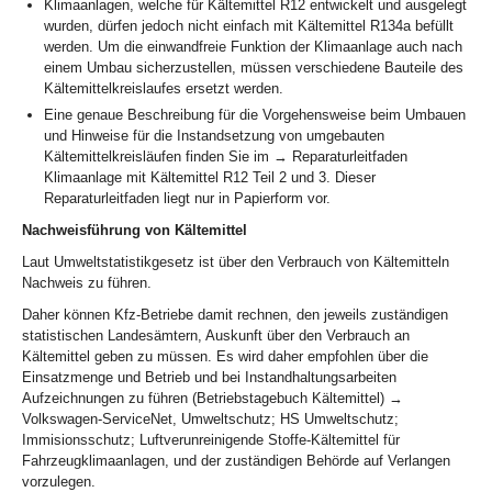
Klimaanlagen, welche für Kältemittel R12 entwickelt und ausgelegt
wurden, dürfen jedoch nicht einfach mit Kältemittel R134a befüllt
werden. Um die einwandfreie Funktion der Klimaanlage auch nach
einem Umbau sicherzustellen, müssen verschiedene Bauteile des
Kältemittelkreislaufes ersetzt werden.
Eine genaue Beschreibung für die Vorgehensweise beim Umbauen
und Hinweise für die Instandsetzung von umgebauten
Kältemittelkreisläufen finden Sie im → Reparaturleitfaden
Klimaanlage mit Kältemittel R12 Teil 2 und 3. Dieser
Reparaturleitfaden liegt nur in Papierform vor.
Nachweisführung von Kältemittel
Laut Umweltstatistikgesetz ist über den Verbrauch von Kältemitteln
Nachweis zu führen.
Daher können Kfz-Betriebe damit rechnen, den jeweils zuständigen
statistischen Landesämtern, Auskunft über den Verbrauch an
Kältemittel geben zu müssen. Es wird daher empfohlen über die
Einsatzmenge und Betrieb und bei Instandhaltungsarbeiten
Aufzeichnungen zu führen (Betriebstagebuch Kältemittel) →
Volkswagen-ServiceNet, Umweltschutz; HS Umweltschutz;
Immisionsschutz; Luftverunreinigende Stoffe-Kältemittel für
Fahrzeugklimaanlagen, und der zuständigen Behörde auf Verlangen
vorzulegen.