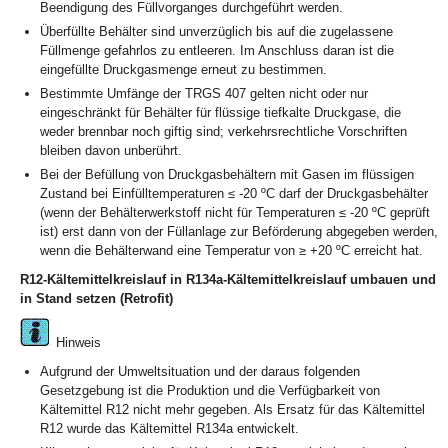
Beendigung des Füllvorganges durchgeführt werden.
Überfüllte Behälter sind unverzüglich bis auf die zugelassene
Füllmenge gefahrlos zu entleeren. Im Anschluss daran ist die
eingefüllte Druckgasmenge erneut zu bestimmen.
Bestimmte Umfänge der TRGS 407 gelten nicht oder nur
eingeschränkt für Behälter für flüssige tiefkalte Druckgase, die
weder brennbar noch giftig sind; verkehrsrechtliche Vorschriften
bleiben davon unberührt.
Bei der Befüllung von Druckgasbehältern mit Gasen im flüssigen
Zustand bei Einfülltemperaturen ≤ -20 ºC darf der Druckgasbehälter
(wenn der Behälterwerkstoff nicht für Temperaturen ≤ -20 ºC geprüft
ist) erst dann von der Füllanlage zur Beförderung abgegeben werden,
wenn die Behälterwand eine Temperatur von ≥ +20 ºC erreicht hat.
R12-Kältemittelkreislauf in R134a-Kältemittelkreislauf umbauen und
in Stand setzen (Retrofit)
Hinweis
Aufgrund der Umweltsituation und der daraus folgenden
Gesetzgebung ist die Produktion und die Verfügbarkeit von
Kältemittel R12 nicht mehr gegeben. Als Ersatz für das Kältemittel
R12 wurde das Kältemittel R134a entwickelt.