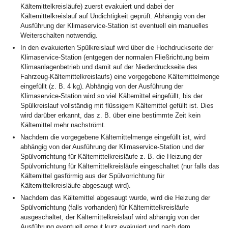
Kältemittelkreisläufe) zuerst evakuiert und dabei der
Kältemittelkreislauf auf Undichtigkeit geprüft. Abhängig von der
Ausführung der Klimaservice-Station ist eventuell ein manuelles
Weiterschalten notwendig.
In den evakuierten Spülkreislauf wird über die Hochdruckseite der
Klimaservice-Station (entgegen der normalen Fließrichtung beim
Klimaanlagenbetrieb und damit auf der Niederdruckseite des
Fahrzeug-Kältemittelkreislaufs) eine vorgegebene Kältemittelmenge
eingefüllt (z. B. 4 kg). Abhängig von der Ausführung der
Klimaservice-Station wird so viel Kältemittel eingefüllt, bis der
Spülkreislauf vollständig mit flüssigem Kältemittel gefüllt ist. Dies
wird darüber erkannt, das z. B. über eine bestimmte Zeit kein
Kältemittel mehr nachströmt.
Nachdem die vorgegebene Kältemittelmenge eingefüllt ist, wird
abhängig von der Ausführung der Klimaservice-Station und der
Spülvorrichtung für Kältemittelkreisläufe z. B. die Heizung der
Spülvorrichtung für Kältemittelkreisläufe eingeschaltet (nur falls das
Kältemittel gasförmig aus der Spülvorrichtung für
Kältemittelkreisläufe abgesaugt wird).
Nachdem das Kältemittel abgesaugt wurde, wird die Heizung der
Spülvorrichtung (falls vorhanden) für Kältemittelkreisläufe
ausgeschaltet, der Kältemittelkreislauf wird abhängig von der
Ausführung eventuell erneut kurz evakuiert und nach dem