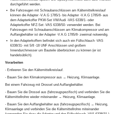
durchgeführt werden.
Bei Fahrzeugen mit Schraubanschlüssen am Kältemittelkreislauf
können die Adapter -V.A.G 1785/1- bis Adapter -V.A.G 1785/8- aus
dem Adapterkoffer PKW-Set VW/Audi -VAS 6338/1- oder
Adapterkoffer NFZ-Set -VAS 6338/50- verwendet werden. Bei
Fahrzeugen mit Schraubanschlüssen am Klimakompressor und am
Auffangbehälter ist der Adapter -V.A.G 1785/8- zweimal notwendig.
In den Adapterkoffern befindet sich auch ein Füllschlauch -VAS
6338/31- mit 5/8 -18 UNF Anschlüssen und großem
Innendurchmesser um Bauteile überbrücken zu können (er ist
handelsüblich).
Vorarbeiten
- Entleeren Sie den Kältemittelkreislauf.
- Bauen Sie den Klimakompressor aus → Heizung, Klimaanlage.
Bei einem Fahrzeug mit Drossel und Auffangbehälter.
- Bauen Sie die Drossel aus (fahrzeugspezifisch) und verbinden Sie die
Kältemittellrohre wieder miteinander → Heizung, Klimaanlage.
- Bauen Sie den Auffangbehälter aus (fahrzeugspezifisch) → Heizung,
Klimaanlage und verbinden Sie die Kältemittellrohre miteinander
(verwenden Sie dazu die Adapter und den Füllschlauch -VAS 6338/31-)