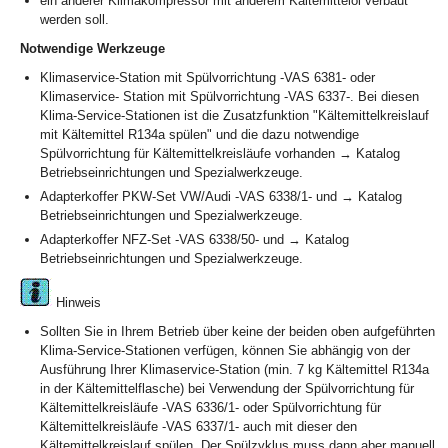
ein anderer Klimakompressor mit anderem Kältemittelöl verbaut
werden soll.
Notwendige Werkzeuge
Klimaservice-Station mit Spülvorrichtung -VAS 6381- oder
Klimaservice- Station mit Spülvorrichtung -VAS 6337-. Bei diesen
Klima-Service-Stationen ist die Zusatzfunktion "Kältemittelkreislauf
mit Kältemittel R134a spülen" und die dazu notwendige
Spülvorrichtung für Kältemittelkreisläufe vorhanden → Katalog
Betriebseinrichtungen und Spezialwerkzeuge.
Adapterkoffer PKW-Set VW/Audi -VAS 6338/1- und → Katalog
Betriebseinrichtungen und Spezialwerkzeuge.
Adapterkoffer NFZ-Set -VAS 6338/50- und → Katalog
Betriebseinrichtungen und Spezialwerkzeuge.
Hinweis
Sollten Sie in Ihrem Betrieb über keine der beiden oben aufgeführten
Klima-Service-Stationen verfügen, können Sie abhängig von der
Ausführung Ihrer Klimaservice-Station (min. 7 kg Kältemittel R134a
in der Kältemittelflasche) bei Verwendung der Spülvorrichtung für
Kältemittelkreisläufe -VAS 6336/1- oder Spülvorrichtung für
Kältemittelkreisläufe -VAS 6337/1- auch mit dieser den
Kältemittelkreislauf spülen. Der Spülzyklus muss dann aber manuell