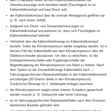
beim Evakuieren eines dichten Kältemittelkreislaufes die
Unterdruckanzeige nicht bestehen bleibt (Feuchtigkeit ist im
Kältemittelkreislauf und baut Druck auf).
der Kältemittelkreislauf über die normale Montagezeit geöffnet war
(z. B. nach einem Unfall).
Aufgrund von Druck- und Temperaturmessungen im
Kältemittelkreislauf anzunehmen ist, dass sich Feuchtigkeit im
Kältemittelkreislauf befindet.
Unklarheit über die Kältemittelölmenge im Kältemittelkreislauf
besteht. Sollte der Klimakompressor wieder eingebaut werden, ist in
diesem Fall das Kältemittelöl aus dem Klimakompressor über die
Ölablassschraube abzulassen. Um dies zu erleichtern, ist die
Keilrippenriemenscheibe oder Kupplungsscheibe der
Magnetkupplung am Klimakompressor von Hand zu drehen. Nach
dem Spülen ist die Gesamtfüllmenge Kältemittelöl nach →
Fahrzeugspezifischen Reparaturleitfaden in den Kältemittelkreislauf
einzubringen (50 Gramm direkt in den Klimakompressor).
Zusätzliche Ölmenge für 2. Verdampfer Anlagen beachten.
der Klimakompressor wegen eines inneren Schadens gewechselt
werden musste (z. B. Geräusche oder keine Leistung).
es im fahrzeugspezifischen Reparaturleitfaden nach dem Ersetzen
bestimmter Bauteile gefordert wird.