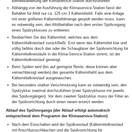
Betriebsanleitung der Klimaservice-Station durchzuführen.
Abhängig von der Ausführung der Klimaservice-Station fasst der
Behälter für Altöl nur ca. 125 cm
3
Kältemittelöl. Falls eine Anlage
mit einer größeren Kältemittelölmenge gespült werden muss, kann
es notwendig sein, den Altölbehälter nach dem ersten Spülvorgang
eines Spülzyklusses zu entleeren.
Beobachten Sie das Kältemittel, welches aus dem
Kältemittelkreislauf zurückfließt. Erst wenn das Kältemittel klar und
völlig farblos durch das oder die Schaugläser der Spülvorrichtung für
Kältemittelkreisläufe in die Klima-Service-Station strömt, ist der
Kältemittelkreislauf gereinigt.
Beim Spülen wird (bis auf geringste Reste, diese können aber
vernachlässigt werden) das gesamte Kältemittelöl aus dem
Kältemittelkreislauf ausgewaschen.
Bei besonders starker Verschmutzung kann es notwendig sein, den
Spülzyklus zweimal durchzuführen (zwei Spülzyklusse mit jeweils
drei Spülvorgängen). Vor dem zweiten Spülzyklus muss der Filter an
der Spülvorrichtung durch einen neuen ersetzt werden.
Ablauf des Spülvorgangs (der Ablauf erfolgt automatisch
entsprechend dem Programm der Klimaservice-Station)
Nach dem Einschalten wird der Spülkreislauf (Kältemittelkreislauf
mit Anschlussschläuchen und die Spülvorrichtung für