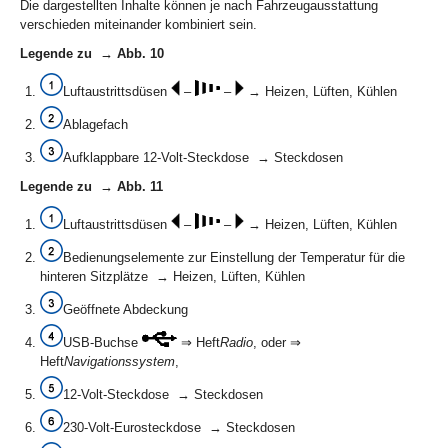
Die dargestellten Inhalte können je nach Fahrzeugausstattung
verschieden miteinander kombiniert sein.
Legende zu → Abb. 10
Luftaustrittsdüsen
–
–
→ Heizen, Lüften, Kühlen
Ablagefach
Aufklappbare 12-Volt-Steckdose → Steckdosen
Legende zu → Abb. 11
Luftaustrittsdüsen
–
–
→ Heizen, Lüften, Kühlen
Bedienungselemente zur Einstellung der Temperatur für die
hinteren Sitzplätze → Heizen, Lüften, Kühlen
Geöffnete Abdeckung
USB-Buchse
⇒ Heft
Radio
, oder ⇒
Heft
Navigationssystem
,
12-Volt-Steckdose → Steckdosen
230-Volt-Eurosteckdose → Steckdosen