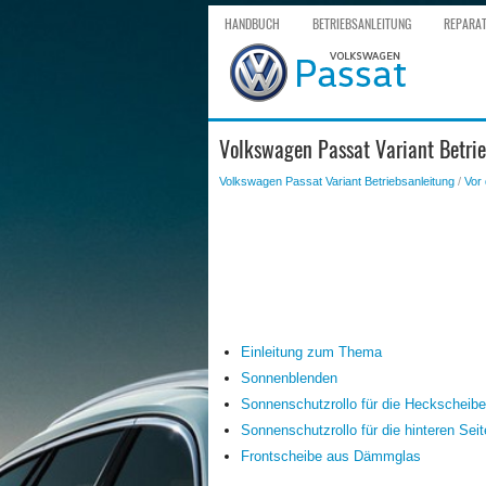
HANDBUCH
BETRIEBSANLEITUNG
REPARA
Volkswagen Passat Variant Betrie
Volkswagen Passat Variant Betriebsanleitung
/
Vor 
Einleitung zum Thema
Sonnenblenden
Sonnenschutzrollo für die Heckscheibe
Sonnenschutzrollo für die hinteren Sei
Frontscheibe aus Dämmglas