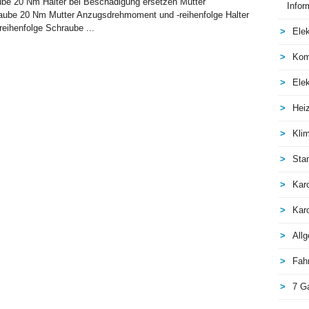
ube 20 Nm Halter bei Beschädigung ersetzen Mutter
Infor
aube 20 Nm Mutter Anzugsdrehmoment und -reihenfolge Halter
eihenfolge Schraube ...
Elek
Kom
Elek
Hei
Kli
Sta
Kar
Kar
All
Fah
7 G