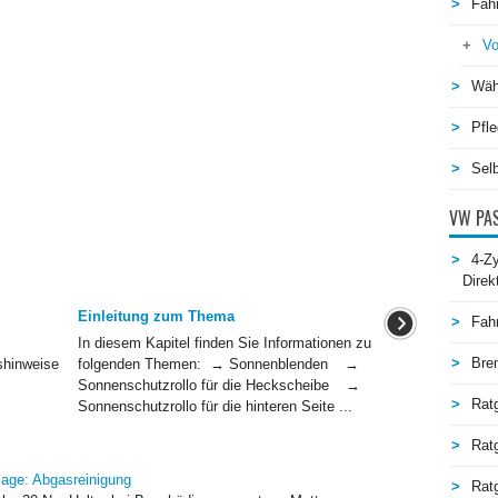
Fah
Vo
Wäh
Pfle
Selb
VW PAS
4-Zy
Direk
Einleitung zum Thema
Fah
In diesem Kapitel finden Sie Informationen zu
Bre
shinweise
folgenden Themen: → Sonnenblenden →
Sonnenschutzrollo für die Heckscheibe →
Rat
Sonnenschutzrollo für die hinteren Seite ...
Rat
age: Abgasreinigung
Ratg