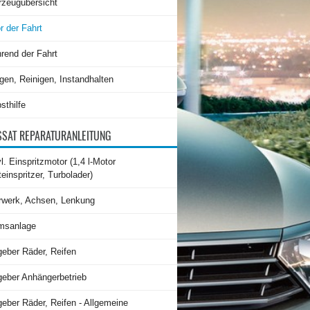
rzeugübersicht
r der Fahrt
rend der Fahrt
gen, Reinigen, Instandhalten
sthilfe
SAT REPARATURANLEITUNG
l. Einspritzmotor (1,4 l-Motor
teinspritzer, Turbolader)
rwerk, Achsen, Lenkung
msanlage
geber Räder, Reifen
geber Anhängerbetrieb
eber Räder, Reifen - Allgemeine