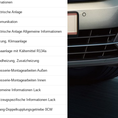
mationen
trische Anlage
munikation
trische Anlage Allgemeine Informationen
zung, Klimaanlage
maanlage mit Kältemittel R134a
ndheizung, Zusatzheizung
osserie-Montagearbeiten Außen
osserie-Montagearbeiten Innen
gemeine Informationen Lack
rzeugspezifische Informationen Lack
ang-Doppelkupplungsgetriebe 0CW