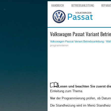
HANDBUCH
BETRIEBSANLEITUNG
REPARA
Volkswagen Passat Variant Betri
Volkswagen Passat Variant Betriebsanleitung
/
Wäh
programmieren
Lesen und beachten Sie zuerst die
Einleitung zum Thema
Vor
der Programmierung prüfen, ob Datum u
Die Standheizung wird im Menü Standheiz