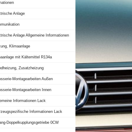
mationen
trische Anlage
munikation
trische Anlage Allgemeine Informationen
zung, Klimaanlage
maanlage mit Kältemittel R134a
ndheizung, Zusatzheizung
osserie-Montagearbeiten Außen
osserie-Montagearbeiten Innen
gemeine Informationen Lack
rzeugspezifische Informationen Lack
ang-Doppelkupplungsgetriebe 0CW