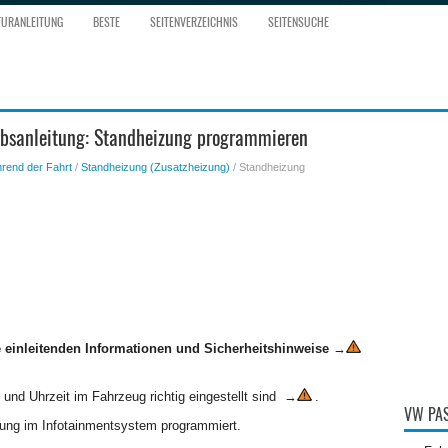
TURANLEITUNG
BESTE
SEITENVERZEICHNIS
SEITENSUCHE
ebsanleitung: Standheizung programmieren
rend der Fahrt
/
Standheizung (Zusatzheizung)
/ Standheizung
 einleitenden Informationen und Sicherheitshinweise
→
nd Uhrzeit im Fahrzeug richtig eingestellt sind →
.
VW PAS
ung im Infotainmentsystem programmiert.