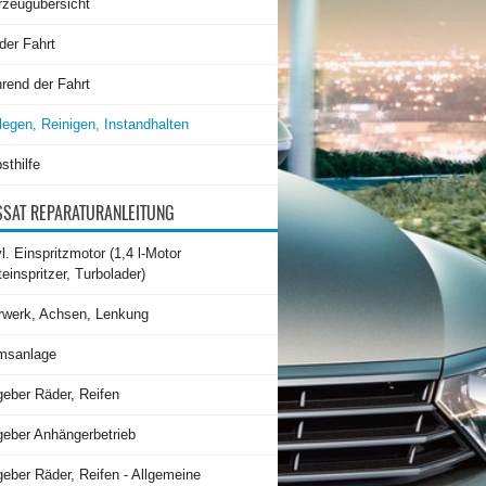
rzeugübersicht
der Fahrt
rend der Fahrt
legen, Reinigen, Instandhalten
sthilfe
SAT REPARATURANLEITUNG
l. Einspritzmotor (1,4 l-Motor
teinspritzer, Turbolader)
rwerk, Achsen, Lenkung
msanlage
geber Räder, Reifen
geber Anhängerbetrieb
eber Räder, Reifen - Allgemeine