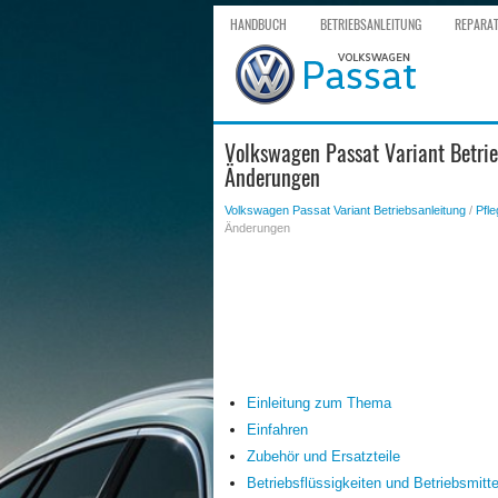
HANDBUCH
BETRIEBSANLEITUNG
REPARA
Volkswagen Passat Variant Betrie
Änderungen
Volkswagen Passat Variant Betriebsanleitung
/
Pfle
Änderungen
Einleitung zum Thema
Einfahren
Zubehör und Ersatzteile
Betriebsflüssigkeiten und Betriebsmitte