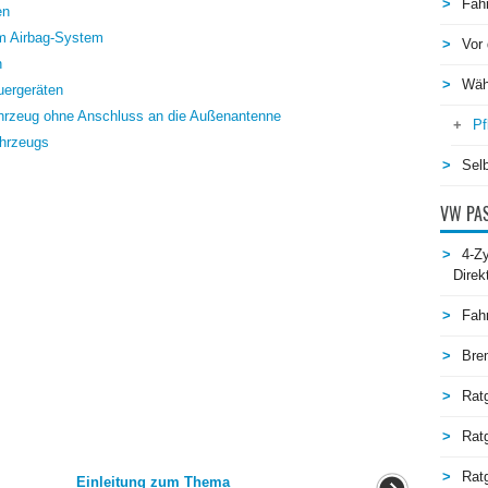
Fah
en
am Airbag-System
Vor 
n
Wäh
uergeräten
ahrzeug ohne Anschluss an die Außenantenne
Pf
hrzeugs
Selb
VW PAS
4-Zy
Direk
Fah
Bre
Rat
Rat
Ratg
Einleitung zum Thema