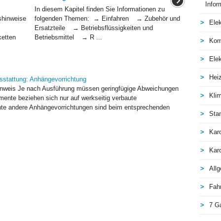
Infor
In diesem Kapitel finden Sie Informationen zu
shinweise
folgenden Themen: → Einfahren → Zubehör und
Elek
Ersatzteile → Betriebsflüssigkeiten und
ketten
Betriebsmittel → R ...
Kom
Elek
Hei
stattung: Anhängevorrichtung
inweis Je nach Ausführung müssen geringfügige Abweichungen
Kli
ente beziehen sich nur auf werkseitig verbaute
e andere Anhängevorrichtungen sind beim entsprechenden
Sta
Kar
Kar
All
Fah
7 G