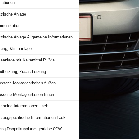
mationen
trische Anlage
munikation
trische Anlage Allgemeine Informationen
zung, Klimaanlage
maanlage mit Kältemittel R134a
ndheizung, Zusatzheizung
osserie-Montagearbeiten Außen
osserie-Montagearbeiten Innen
gemeine Informationen Lack
rzeugspezifische Informationen Lack
ang-Doppelkupplungsgetriebe 0CW