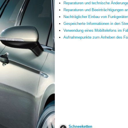
Reparaturen und technische Änderung
Reparaturen und Beeinträchtigungen 
Nachträglicher Einbau von Funkgeräte
Gespeicherte Informationen in den Ste
Verwendung eines Mobiltelefons im F
Aufnahmepunkte zum Anheben des Fa
Schneeketten