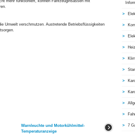
icht mehr funktioniert, können Fahrzeuginsassen mit
Infor
ren.
Elek
die Umwelt verschmutzen. Austretende Betriebsflüssigkeiten
Kom
tsorgen.
Elek
Hei
Kli
Sta
Kar
Kar
All
Fah
7 G
Warnleuchte und Motorkühlmittel-
Temperaturanzeige