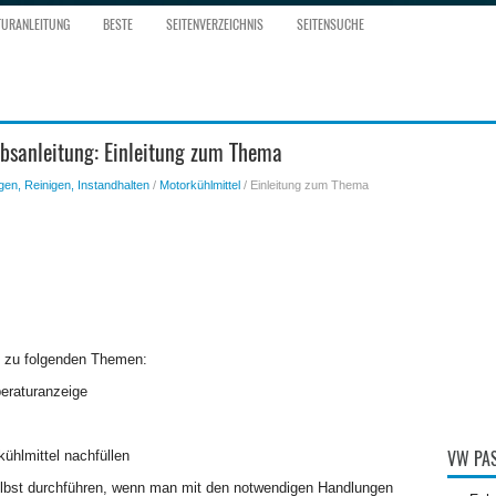
TURANLEITUNG
BESTE
SEITENVERZEICHNIS
SEITENSUCHE
ebsanleitung: Einleitung zum Thema
gen, Reinigen, Instandhalten
/
Motorkühlmittel
/ Einleitung zum Thema
en zu folgenden Themen:
peraturanzeige
kühlmittel nachfüllen
VW PAS
lbst durchführen, wenn man mit den notwendigen Handlungen