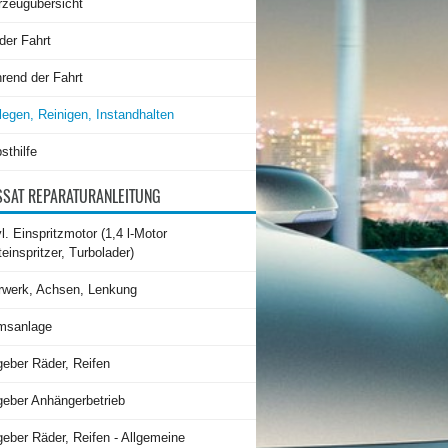
rzeugübersicht
der Fahrt
rend der Fahrt
legen, Reinigen, Instandhalten
sthilfe
SAT REPARATURANLEITUNG
l. Einspritzmotor (1,4 l-Motor
teinspritzer, Turbolader)
rwerk, Achsen, Lenkung
msanlage
geber Räder, Reifen
geber Anhängerbetrieb
eber Räder, Reifen - Allgemeine