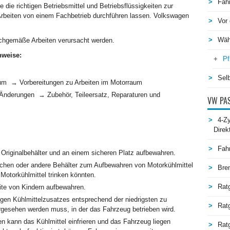
Fah
 die richtigen Betriebsmittel und Betriebsflüssigkeiten zur
 Arbeiten von einem Fachbetrieb durchführen lassen. Volkswagen
Vor 
Wäh
chgemäße Arbeiten verursacht werden.
nweise:
Pf
Selb
aum → Vorbereitungen zu Arbeiten im Motorraum
d Änderungen → Zubehör, Teileersatz, Reparaturen und
VW PAS
4-Zy
Direk
Fah
 Originalbehälter und an einem sicheren Platz aufbewahren.
schen oder andere Behälter zum Aufbewahren von Motorkühlmittel
Bre
Motorkühlmittel trinken könnten.
Rat
ite von Kindern aufbewahren.
htigen Kühlmittelzusatzes entsprechend der niedrigsten zu
Rat
esehen werden muss, in der das Fahrzeug betrieben wird.
n kann das Kühlmittel einfrieren und das Fahrzeug liegen
Ratg