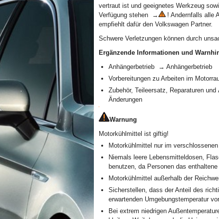
vertraut ist und geeignetes Werkzeug sowie
Verfügung stehen →
! Andernfalls alle
empfiehlt dafür den Volkswagen Partner.
Schwere Verletzungen können durch unsa
Ergänzende Informationen und Warnhi
Anhängerbetrieb → Anhängerbetrieb
Vorbereitungen zu Arbeiten im Motorr
Zubehör, Teileersatz, Reparaturen un
Änderungen
Warnung
Motorkühlmittel ist giftig!
Motorkühlmittel nur im verschlossenen
Niemals leere Lebensmitteldosen, Fla
benutzen, da Personen das enthaltene 
Motorkühlmittel außerhalb der Reichwe
Sicherstellen, dass der Anteil des ric
erwartenden Umgebungstemperatur vorg
Bei extrem niedrigen Außentemperature