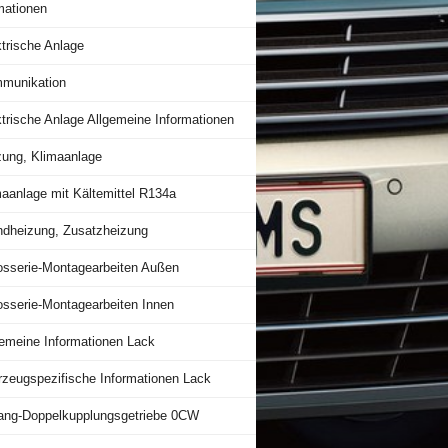
mationen
trische Anlage
munikation
trische Anlage Allgemeine Informationen
zung, Klimaanlage
maanlage mit Kältemittel R134a
ndheizung, Zusatzheizung
osserie-Montagearbeiten Außen
osserie-Montagearbeiten Innen
gemeine Informationen Lack
rzeugspezifische Informationen Lack
ang-Doppelkupplungsgetriebe 0CW