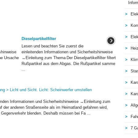
Infor
Elek
Kom
Elek
Dieselpartikelfilter
Lesen und beachten Sie zuerst die
Hei
shinweise
einleitenden Informationen und Sicherheitshinweise
he Ursache
→Einleitung zum Thema Der Dieselpartikelfilter filtert
Kli
Rußpartikel aus dem Abgas. Die Rußpartikel samme
...
Sta
Kar
ng > Licht und Sicht. Licht: Scheinwerfer umstellen
Kar
tenden Informationen und Sicherheitshinweise →Einleitung zum
All
f der anderen Straßenseite als im Heimatland gefahren wird,
 Gegenverkehr blenden. Deshalb müssen bei Fa ...
Fah
7 G