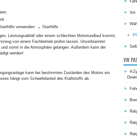
Fah
hren.
Vor 
röl .
Wäh
tarthilfe verwenden → Starthilfe .
Pf
gen, Leistungsabfall oder einem schlechten Motorrundlauf kommt,
hrzeug von einem Fachbetrieb prüfen lassen. Unverbrannter
Selb
ge und somit in die Atmosphäre gelangen. Außerdem kann der
ädigt werden!
VW PAS
4-Zy
inigungsanlage kann bei bestimmten Zuständen des Motors ein
Direk
eses hängt vom Schwefelanteil des Kraftstoffs ab.
Fah
Bre
Rat
Rat
Ratg