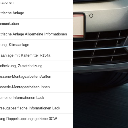
mationen
trische Anlage
munikation
trische Anlage Allgemeine Informationen
zung, Klimaanlage
maanlage mit Kältemittel R134a
ndheizung, Zusatzheizung
osserie-Montagearbeiten Außen
osserie-Montagearbeiten Innen
gemeine Informationen Lack
rzeugspezifische Informationen Lack
ang-Doppelkupplungsgetriebe 0CW