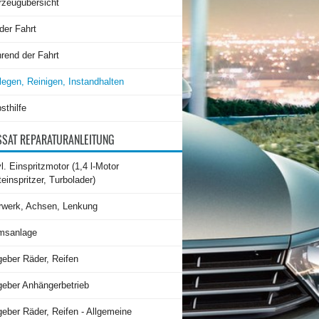
rzeugübersicht
der Fahrt
rend der Fahrt
legen, Reinigen, Instandhalten
sthilfe
SAT REPARATURANLEITUNG
l. Einspritzmotor (1,4 l-Motor
teinspritzer, Turbolader)
rwerk, Achsen, Lenkung
msanlage
geber Räder, Reifen
geber Anhängerbetrieb
eber Räder, Reifen - Allgemeine