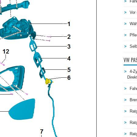
Fah
Vor 
Wäh
Pfle
Selb
VW PAS
4-Zy
Direk
Fah
Bre
Rat
Rat
Ratg