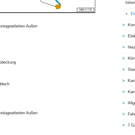
Infor
El
Kom
ontagearbeiten Außen
Elek
Hei
Kli
Abdeckung
Sta
Kar
blech
Kar
All
ontagearbeiten Außen
Fah
7 G