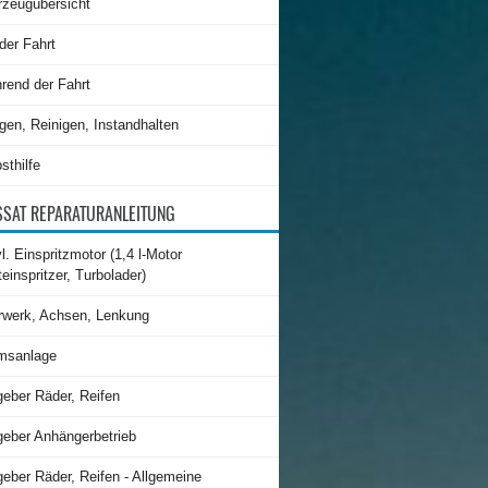
rzeugübersicht
der Fahrt
rend der Fahrt
gen, Reinigen, Instandhalten
sthilfe
SAT REPARATURANLEITUNG
l. Einspritzmotor (1,4 l-Motor
teinspritzer, Turbolader)
rwerk, Achsen, Lenkung
msanlage
geber Räder, Reifen
geber Anhängerbetrieb
eber Räder, Reifen - Allgemeine