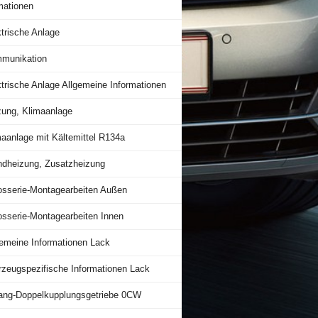
mationen
trische Anlage
munikation
trische Anlage Allgemeine Informationen
zung, Klimaanlage
maanlage mit Kältemittel R134a
ndheizung, Zusatzheizung
osserie-Montagearbeiten Außen
osserie-Montagearbeiten Innen
gemeine Informationen Lack
rzeugspezifische Informationen Lack
ang-Doppelkupplungsgetriebe 0CW