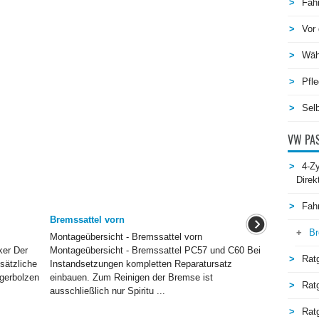
Fah
Vor 
Wäh
Pfle
Selb
VW PAS
4-Zy
Direk
Fah
Bremssattel vorn
Br
Montageübersicht - Bremssattel vorn
ker Der
Montageübersicht - Bremssattel PC57 und C60 Bei
Rat
sätzliche
Instandsetzungen kompletten Reparatursatz
gerbolzen
einbauen. Zum Reinigen der Bremse ist
Rat
ausschließlich nur Spiritu ...
Ratg