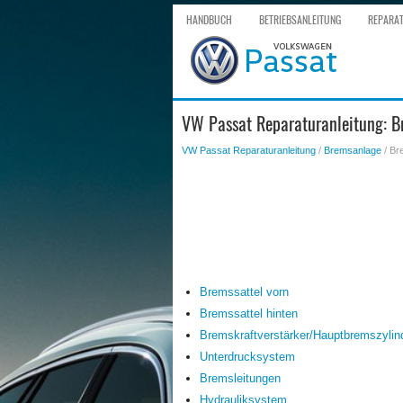
HANDBUCH
BETRIEBSANLEITUNG
REPARA
VW Passat Reparaturanleitung: Br
VW Passat Reparaturanleitung
/
Bremsanlage
/ Br
Bremssattel vorn
Bremssattel hinten
Bremskraftverstärker/Hauptbremszylin
Unterdrucksystem
Bremsleitungen
Hydrauliksystem