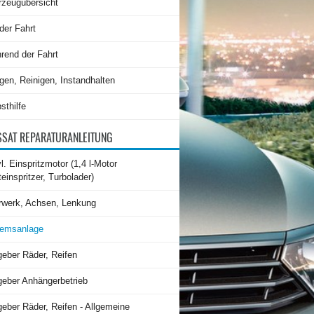
rzeugübersicht
der Fahrt
rend der Fahrt
gen, Reinigen, Instandhalten
sthilfe
SAT REPARATURANLEITUNG
l. Einspritzmotor (1,4 l-Motor
teinspritzer, Turbolader)
rwerk, Achsen, Lenkung
emsanlage
geber Räder, Reifen
geber Anhängerbetrieb
eber Räder, Reifen - Allgemeine