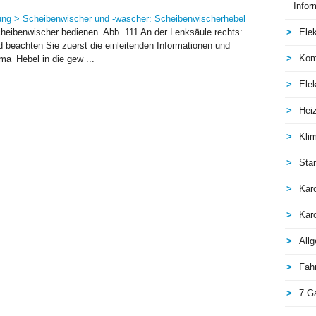
Infor
tung > Scheibenwischer und -wascher: Scheibenwischerhebel
cheibenwischer bedienen. Abb. 111 An der Lenksäule rechts:
Elek
beachten Sie zuerst die einleitenden Informationen und
Kom
a Hebel in die gew ...
Elek
Hei
Kli
Sta
Kar
Kar
All
Fah
7 G